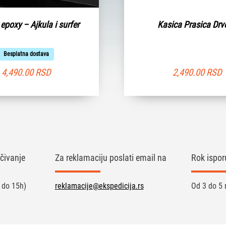
poxy – Ajkula i surfer
Kasica Prasica Drv
Besplatna dostava
4,490.00
RSD
2,490.00
RSD
čivanje
Za reklamaciju poslati email na
Rok ispor
 do 15h)
reklamacije@ekspedicija.rs
Od 3 do 5 