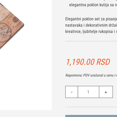
elegantna poklon kutija sa 
Elegantni poklon set za pisanj
nastavaka i dekorativnim drža
kreativce, ljubitelje rukopisa i
1,190.00
RSD
Napomena: PDV uračunat u cenu i n
Poklon
-
+
set
za
pisanje
-