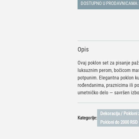
plavi
DOSTUPNO U PRODAVNICAMA:
količina
Opis
Ovaj poklon set za pisanje pažl
luksuznim perom, bočicom mast
potpunim. Elegantna poklon kut
rođendanima, praznicima ili po
umetničko delo — savršen izbor
Dekoracija / Pokloni z
Kategorije:
Pokloni do 2000 RSD