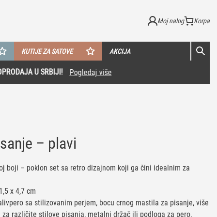
Moj nalog
KUTIJE ZA SATOVE
AKCIJA
sanje – plavi
oj boji – poklon set sa retro dizajnom koji ga čini idealnim za
1,5 x 4,7 cm
alivpero sa stilizovanim perjem, bocu crnog mastila za pisanje, više
a različite stilove pisanja, metalni držač ili podloga za pero,