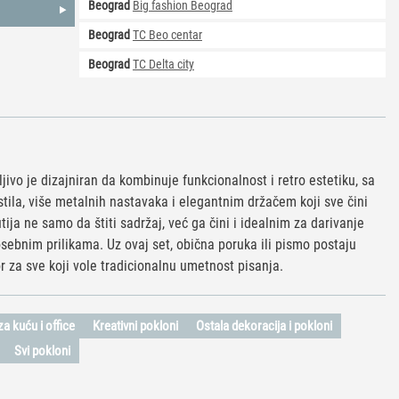
Beograd
Big fashion Beograd
Beograd
TC Beo centar
Beograd
TC Delta city
jivo je dizajniran da kombinuje funkcionalnost i retro estetiku, sa
ila, više metalnih nastavaka i elegantnim držačem koji sve čini
ija ne samo da štiti sadržaj, već ga čini i idealnim za darivanje
sebnim prilikama. Uz ovaj set, obična poruka ili pismo postaju
 za sve koji vole tradicionalnu umetnost pisanja.
a kuću i office
Kreativni pokloni
Ostala dekoracija i pokloni
Svi pokloni