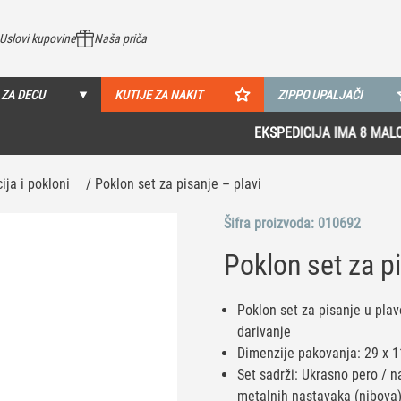
Uslovi kupovine
Naša priča
 ZA DECU
KUTIJE ZA NAKIT
ZIPPO UPALJAČI
EKSPEDICIJA IMA 8 MALOPRODAJA U SRBIJI!
Pogledaj više
ija i pokloni
/ Poklon set za pisanje – plavi
Šifra proizvoda:
010692
Poklon set za pi
Poklon set za pisanje u plav
darivanje
Dimenzije pakovanja: 29 x 1
Set sadrži: Ukrasno pero / n
metalnih nastavaka (nibova) z