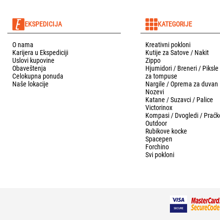
EKSPEDICIJA
KATEGORIJE
O nama
Kreativni pokloni
Karijera u Ekspediciji
Kutije za Satove / Nakit
Uslovi kupovine
Zippo
Obaveštenja
Hjumidori / Breneri / Piksle
Celokupna ponuda
za tompuse
Naše lokacije
Nargile / Oprema za duvan
Nozevi
Katane / Suzavci / Palice
Victorinox
Kompasi / Dvogledi / Praćk
Outdoor
Rubikove kocke
Spacepen
Forchino
Svi pokloni