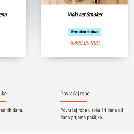
ena
Viski set Smoker
Besplatna dostava
6,490.00
RSD
uke
Povraćaj robe
radnih dana.
Povraćaj robe u roku 14 dana od
dana prijema pošiljke.