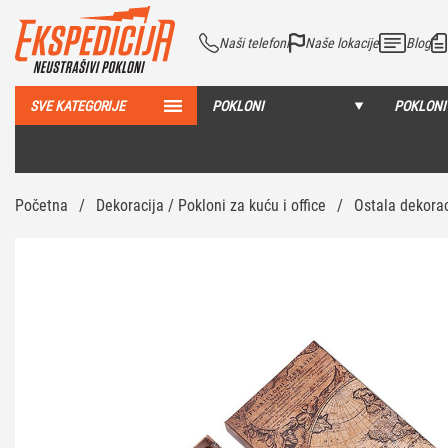
Naši telefoni
Naše lokacije
Blog
SVE KATEGORIJE
POKLONI
POKLONI
Početna
/
Dekoracija / Pokloni za kuću i office
/
Ostala dekorac