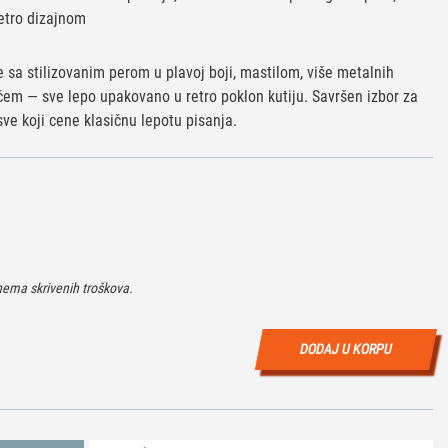
retro dizajnom
e sa stilizovanim perom u plavoj boji, mastilom, više metalnih
čem — sve lepo upakovano u retro poklon kutiju. Savršen izbor za
 sve koji cene klasičnu lepotu pisanja.
ema skrivenih troškova.
DODAJ U KORPU