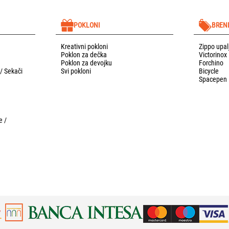
POKLONI
BREN
Kreativni pokloni
Zippo upal
Poklon za dečka
Victorinox
Poklon za devojku
Forchino
 / Sekači
Svi pokloni
Bicycle
Spacepen
e /