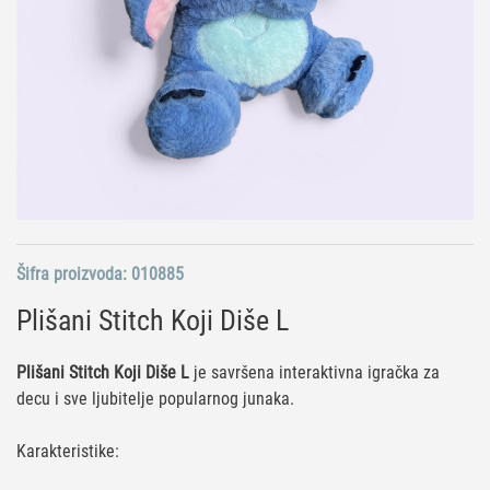
Šifra proizvoda:
010885
Plišani Stitch Koji Diše L
Plišani Stitch Koji Diše L
je savršena interaktivna igračka za
decu i sve ljubitelje popularnog junaka.
Karakteristike: