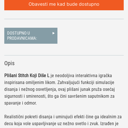
Obavesti me kad bude dostupno
DOSTUPNO U
PRODAVNICAMA:
Opis
Plišani Stitch Koji Diše L
je neodoljiva interaktivna igračka
inspirisana omiljenim likom. Zahvaljujući funkciji simulacije
disanja i nežnog osvetljenja, ovaj plišani junak pruža osećaj
sigurnosti i smirenosti, što ga čini savršenim saputnikom za
spavanje i odmor.
Realistični pokreti disanja i umirujući efekti čine ga idealnim za
decu koja vole uspavljivanje uz nežno svetlo i zvuk. Izrađen je