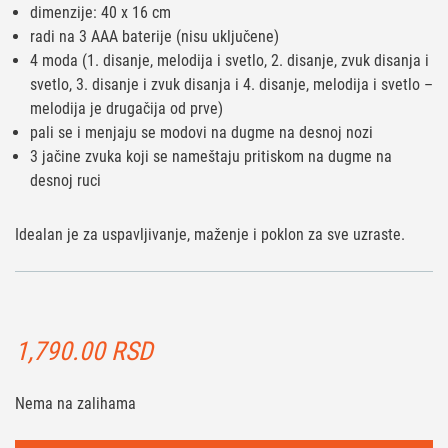
dimenzije: 40 x 16 cm
radi na 3 AAA baterije (nisu uključene)
4 moda (1. disanje, melodija i svetlo, 2. disanje, zvuk disanja i
svetlo, 3. disanje i zvuk disanja i 4. disanje, melodija i svetlo –
melodija je drugačija od prve)
pali se i menjaju se modovi na dugme na desnoj nozi
3 jačine zvuka koji se nameštaju pritiskom na dugme na
desnoj ruci
Idealan je za uspavljivanje, maženje i poklon za sve uzraste.
1,790.00
RSD
Nema na zalihama