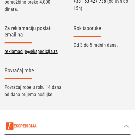
+381 63 427 738
(od 09h do
porudžbine preko 4.000
15h)
dinara.
Za reklamaciju poslati
Rok isporuke
email na
Od 3 do 5 radnih dana.
reklamacije@ekspedicija.rs
Povraćaj robe
Povraćaj robe u roku 14 dana
od dana prijema pošiljke.
EKSPEDICIJA