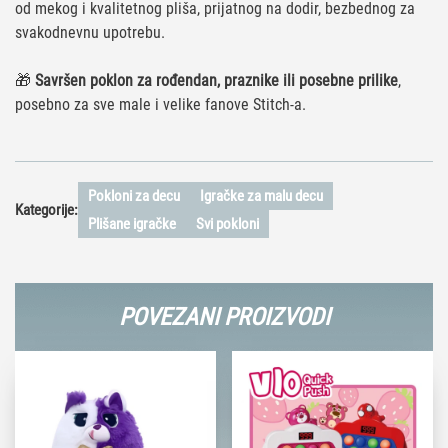
od mekog i kvalitetnog pliša, prijatnog na dodir, bezbednog za
svakodnevnu upotrebu.
🎁
Savršen poklon za rođendan, praznike ili posebne prilike
,
posebno za sve male i velike fanove Stitch-a.
Pokloni za decu
Igračke za malu decu
Kategorije:
Plišane igračke
Svi pokloni
POVEZANI PROIZVODI