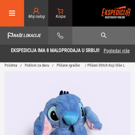
Moj nalog
NAŠE LOKACIJE
EKSPEDICIJA IMA 8 MALOPRODAJA U SRBIJI!
Pogledaj više
Početna
/
Pokloni za decu
/
Plišane igračke
/ Plišani Stitch Koji Diše L