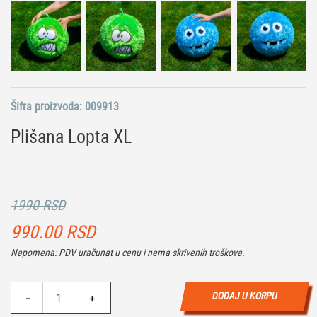
Šifra proizvoda:
009913
Plišana Lopta XL
1990 RSD
990.00
RSD
Napomena: PDV uračunat u cenu i nema skrivenih troškova.
Plišana
DODAJ U KORPU
-
+
Lopta