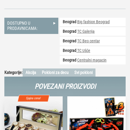
XL
količina
Beograd
Big fashion Beograd
DOSTUPNO U
PRODAVNICAMA:
Beograd
TC Galerija
Beograd
TC Beo centar
Beograd
TC Ušće
Beograd
Centralni magacin
Kategorije:
Akcija
Pokloni za decu
Svi pokloni
POVEZANI PROIZVODI
Sjajna cena!