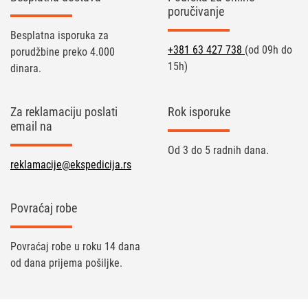
poručivanje
Besplatna isporuka za
+381 63 427 738
(od 09h do
porudžbine preko 4.000
15h)
dinara.
Za reklamaciju poslati
Rok isporuke
email na
Od 3 do 5 radnih dana.
reklamacije@ekspedicija.rs
Povraćaj robe
Povraćaj robe u roku 14 dana
od dana prijema pošiljke.