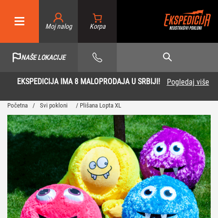
Moj nalog
NAŠE LOKACIJE
EKSPEDICIJA IMA 8 MALOPRODAJA U SRBIJI!
Pogledaj više
Početna
/
Svi pokloni
/ Plišana Lopta XL