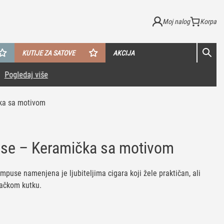
Moj nalog
KUTIJE ZA SATOVE
AKCIJA
ka sa motivom
use – Keramička sa motivom
mpuse namenjena je ljubiteljima cigara koji žele praktičan, ali
šačkom kutku.