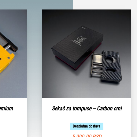
remium
Sekač za tompuse – Carbon crni
Besplatna dostava
5,990.00
RSD