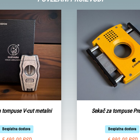
 tompuse V-cut metalni
Sekač za tompuse P
Besplatna dostava
Besplatna dostava
5,490.00
RSD
6,990.00
RSD