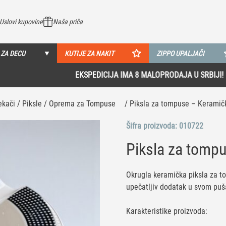
Uslovi kupovine
Naša priča
 ZA DECU
KUTIJE ZA NAKIT
ZIPPO UPALJAČI
EKSPEDICIJA IMA 8 MALOPRODAJA U SRBIJI!
Pogledaj više
ekači / Piksle / Oprema za Tompuse
/ Piksla za tompuse – Keramič
Šifra proizvoda:
010722
Piksla za tomp
Okrugla keramička piksla za to
upečatljiv dodatak u svom pu
Karakteristike proizvoda: