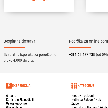
Besplatna dostava
Podrška za online poru
Besplatna isporuka za porudžbine
+381 63 427 738
(od 09h
preko 4.000 dinara.
EKSPEDICIJA
KATEGORIJE
O nama
Kreativni pokloni
Karijera u Ekspediciji
Kutije za Satove / Nakit
Uslovi kupovine
Zippo
Obaveštenja
Hjumidori / Breneri / Piksle