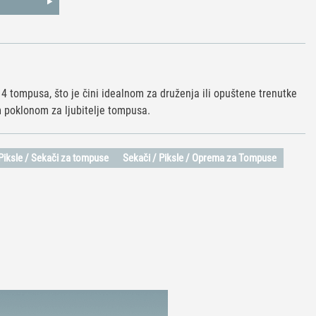
4 tompusa, što je čini idealnom za druženja ili opuštene trenutke
m poklonom za ljubitelje tompusa.
 Piksle / Sekači za tompuse
Sekači / Piksle / Oprema za Tompuse