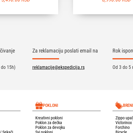
čivanje
Za reklamaciju poslati email na
Rok ispor
 do 15h)
reklamacije@ekspedicija.rs
Od 3 do 5 
POKLONI
BREN
Kreativni pokloni
Zippo upal
Poklon za dečka
Victorinox
Poklon za devojku
Forchino
 / Sekači
Svi pokloni
Bicycle