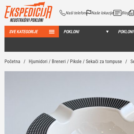
Naši telefoni
Naše lokacije
Blog
SVE KATEGORIJE
POKLONI
POKLONI
Početna
/
Hjumidori / Breneri / Piksle / Sekači za tompuse
/
S