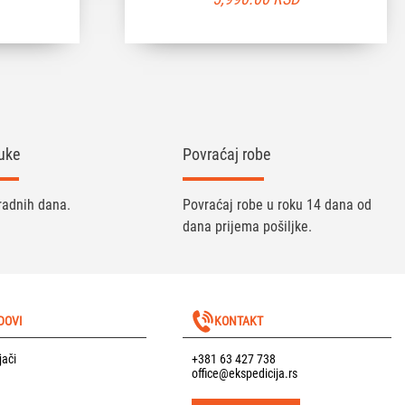
uke
Povraćaj robe
radnih dana.
Povraćaj robe u roku 14 dana od
dana prijema pošiljke.
DOVI
KONTAKT
jači
+381 63 427 738
office@ekspedicija.rs