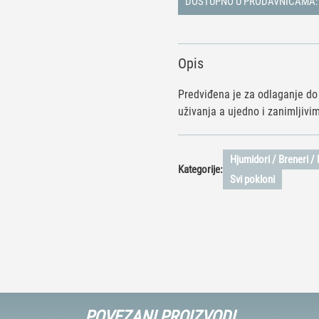
DOSTUPNO U PRODAVNICAMA:
Opis
Predviđena je za odlaganje do 
uživanja a ujedno i zanimljivi
Hjumidori / Breneri /
Kategorije:
Svi pokloni
POVEZANI PROIZVODI