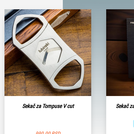
Sekač za Tompuse V cut
Sekač za
990.00
RSD