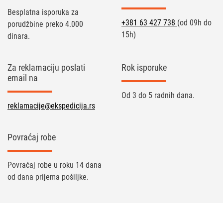
Besplatna isporuka za
+381 63 427 738
(od 09h do
porudžbine preko 4.000
15h)
dinara.
Za reklamaciju poslati
Rok isporuke
email na
Od 3 do 5 radnih dana.
reklamacije@ekspedicija.rs
Povraćaj robe
Povraćaj robe u roku 14 dana
od dana prijema pošiljke.