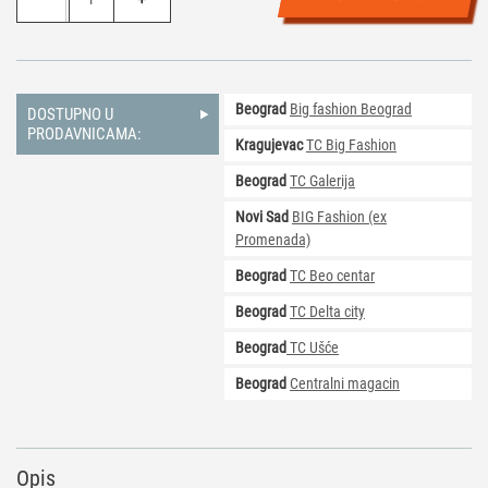
Drawing
Osetljiva
na
Toplotu
Beograd
Big fashion Beograd
količina
DOSTUPNO U
PRODAVNICAMA:
Kragujevac
TC Big Fashion
Beograd
TC Galerija
Novi Sad
BIG Fashion (ex
Promenada)
Beograd
TC Beo centar
Beograd
TC Delta city
Beograd
TC Ušće
Beograd
Centralni magacin
Opis