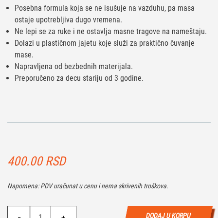
Posebna formula koja se ne isušuje na vazduhu, pa masa
ostaje upotrebljiva dugo vremena.
Ne lepi se za ruke i ne ostavlja masne tragove na nameštaju.
Dolazi u plastičnom jajetu koje služi za praktično čuvanje
mase.
Napravljena od bezbednih materijala.
Preporučeno za decu stariju od 3 godine.
400.00
RSD
Napomena: PDV uračunat u cenu i nema skrivenih troškova.
Wire
DODAJ U KORPU
-
+