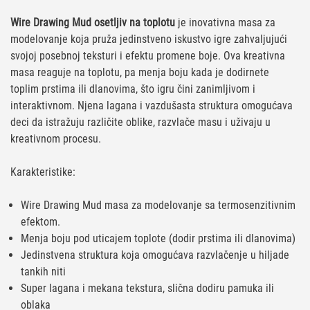
Wire Drawing Mud osetljiv na toplotu
je inovativna masa za
modelovanje koja pruža jedinstveno iskustvo igre zahvaljujući
svojoj posebnoj teksturi i efektu promene boje. Ova kreativna
masa reaguje na toplotu, pa menja boju kada je dodirnete
toplim prstima ili dlanovima, što igru čini zanimljivom i
interaktivnom. Njena lagana i vazdušasta struktura omogućava
deci da istražuju različite oblike, razvlače masu i uživaju u
kreativnom procesu.
Karakteristike:
Wire Drawing Mud masa za modelovanje sa termosenzitivnim
efektom.
Menja boju pod uticajem toplote (dodir prstima ili dlanovima)
Jedinstvena struktura koja omogućava razvlačenje u hiljade
tankih niti
Super lagana i mekana tekstura, slična dodiru pamuka ili
oblaka