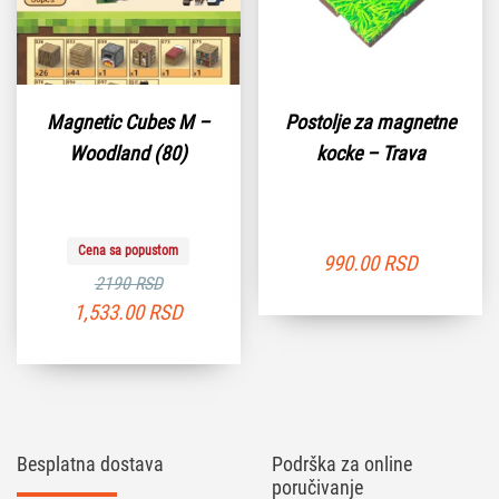
Magnetic Cubes M –
Postolje za magnetne
Woodland (80)
kocke – Trava
Cena sa popustom
990.00
RSD
2190 RSD
1,533.00
RSD
Besplatna dostava
Podrška za online
poručivanje