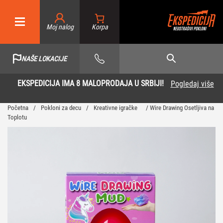
Moj nalog
NAŠE LOKACIJE
EKSPEDICIJA IMA 8 MALOPRODAJA U SRBIJI!
Pogledaj više
Početna
/
Pokloni za decu
/
Kreativne igračke
/ Wire Drawing Osetljiva na
Toplotu