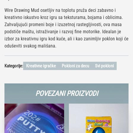
Wire Drawing Mud osetljiv na toplotu pruža deci zabavno i
kreativno iskustvo kroz igru sa teksturama, bojama i oblicima.
Zahvaljujući promeni boje i izuzetnoj rastegljivosti, ova masa
podstiče maštu, istraživanje i razvoj fine motorike. Idealan je
izbor za kreativnu igru kod kuće, ali i kao zanimljiv poklon koji će
oduševiti svakog mališana.
Kategorije:
Kreativne igračke
Pokloni za decu
Svi pokloni
POVEZANI PROIZVODI