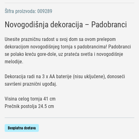
Šifra proizvoda:
009289
Novogodišnja dekoracija – Padobranci
Unesite prazničnu radost u svoj dom sa ovom prelepom
dekoracijom novogodišnjeg tornja s padobrancima! Padobranci
se polako kreću gore-dole, uz prateća svetla i novogodišnje
melodije.
Dekoracija radi na 3 x AA baterije (nisu uključene), donoseći
savršeni praznični ugođaj.
Visina celog tornja 41 cm
Prečnik postolja 24.5 cm
Besplatna dostava