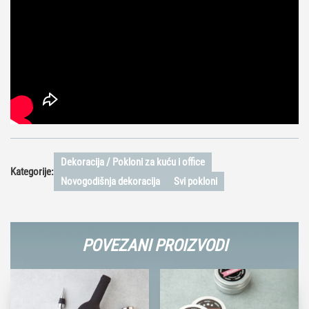
Dekoracija / Pokloni za kuću i office
Kategorije:
Novogodišnja dekoracija
Svi pokloni
POVEZANI PROIZVODI