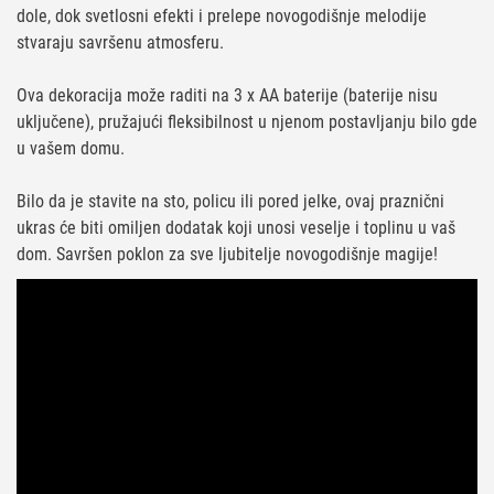
dole, dok svetlosni efekti i prelepe novogodišnje melodije
stvaraju savršenu atmosferu.
Ova dekoracija može raditi na 3 x AA baterije (baterije nisu
uključene), pružajući fleksibilnost u njenom postavljanju bilo gde
u vašem domu.
Bilo da je stavite na sto, policu ili pored jelke, ovaj praznični
ukras će biti omiljen dodatak koji unosi veselje i toplinu u vaš
dom. Savršen poklon za sve ljubitelje novogodišnje magije!