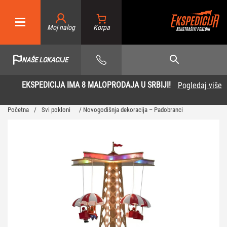
Moj nalog
NAŠE LOKACIJE
EKSPEDICIJA IMA 8 MALOPRODAJA U SRBIJI!
Pogledaj više
Početna
/
Svi pokloni
/ Novogodišnja dekoracija – Padobranci