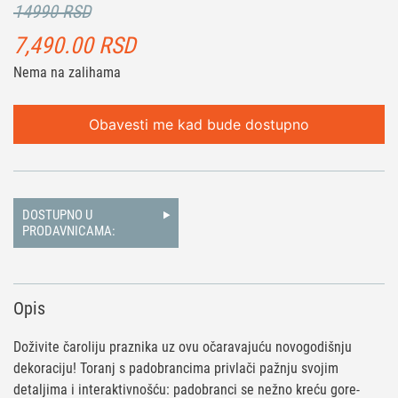
14990 RSD
7,490.00
RSD
Nema na zalihama
Obavesti me kad bude dostupno
DOSTUPNO U
PRODAVNICAMA:
Opis
Doživite čaroliju praznika uz ovu očaravajuću novogodišnju
dekoraciju! Toranj s padobrancima privlači pažnju svojim
detaljima i interaktivnošću: padobranci se nežno kreću gore-