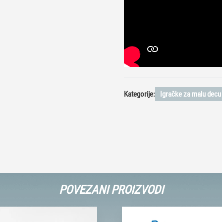
Kategorije:
Igračke za malu decu
POVEZANI PROIZVODI