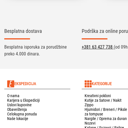
Besplatna dostava
Podrška za online poru
Besplatna isporuka za porudžbine
+381 63 427 738
(od 09h
preko 4.000 dinara.
EKSPEDICIJA
KATEGORIJE
O nama
Kreativni pokloni
Karijera u Ekspediciji
Kutije za Satove / Nakit
Uslovi kupovine
Zippo
Obaveštenja
Hjumidori / Breneri / Piksle
Celokupna ponuda
za tompuse
Naše lokacije
Nargile / Oprema za duvan
Nozevi
Katane / Suzavci / Palice