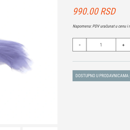
990.00
RSD
Napomena: PDV uračunat u cenu i n
Misteriozna
-
+
Maca
količina
DOSTUPNO U PRODAVNICAMA: