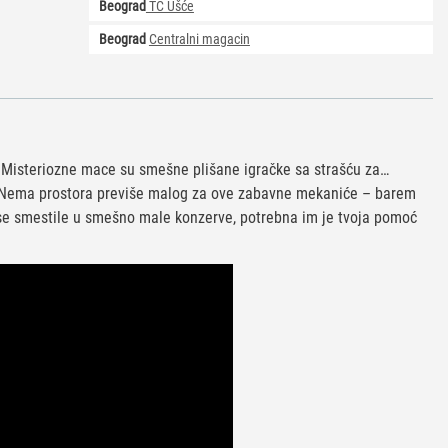
Beograd
TC Ušće
Beograd
Centralni magacin
 Misteriozne mace su smešne plišane igračke sa strašću za…
 Nema prostora previše malog za ove zabavne mekaniće – barem
se smestile u smešno male konzerve, potrebna im je tvoja pomoć