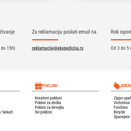
čivanje
Za reklamaciju poslati email na
Rok ispor
 do 15h)
reklamacije@ekspedicija.rs
Od 3 do 5 
POKLONI
BREN
Kreativni pokloni
Zippo upal
Poklon za dečka
Victorinox
Poklon za devojku
Forchino
 / Sekači
Svi pokloni
Bicycle
Spacepen