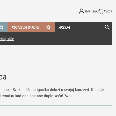
Moj nalog
KUTIJE ZA SATOVE
AKCIJA
ca
macu! Svaka plišana igračka dolazi u svojoj konzervi. Kada je
 trenutku kad ona postane duplo veća! 🐾✨