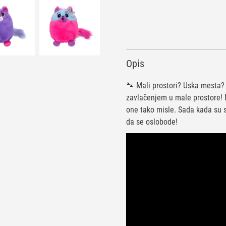
Opis
🐾 Mali prostori? Uska mesta?
zavlačenjem u male prostore!
one tako misle. Sada kada su 
da se oslobode!