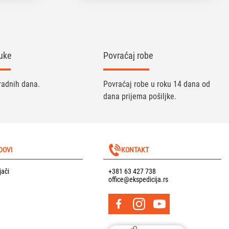
uke
Povraćaj robe
radnih dana.
Povraćaj robe u roku 14 dana od
dana prijema pošiljke.
DOVI
KONTAKT
jači
+381 63 427 738
office@ekspedicija.rs