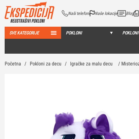
Naši telefoni
Naše lokacije
Blog
SVE KATEGORIJE
POKLONI
POKLONI
Početna
/
Pokloni za decu
/
Igračke za malu decu
/ Misteri