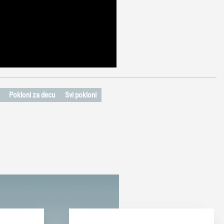
Pokloni za decu
Svi pokloni