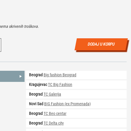
ema skrivenih troškova.
DODAJ U KORPU
Beograd
Big fashion Beograd
Kragujevac
TC Big Fashion
Beograd
TC Galerija
Novi Sad
BIG Fashion (ex Promenada)
Beograd
TC Beo centar
Beograd
TC Delta city