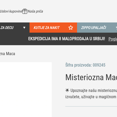
Uslovi kupovine
Naša priča
 ZA DECU
KUTIJE ZA NAKIT
ZIPPO UPALJAČI
EKSPEDICIJA IMA 8 MALOPRODAJA U SRBIJI!
Pogledaj više
ozna Maca
Šifra proizvoda:
009245
Misteriozna Ma
🌟 Upoznajte našu misterioznu 
izvučete, uživajte u magičnom