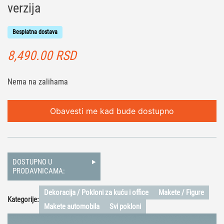
verzija
Besplatna dostava
8,490.00
RSD
Nema na zalihama
Obavesti me kad bude dostupno
DOSTUPNO U
PRODAVNICAMA:
Dekoracija / Pokloni za kuću i office
Makete / Figure
Kategorije:
Makete automobila
Svi pokloni