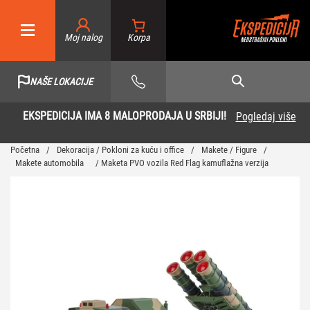
Moj nalog
NAŠE LOKACIJE
EKSPEDICIJA IMA 8 MALOPRODAJA U SRBIJI!
Pogledaj više
Početna
/
Dekoracija / Pokloni za kuću i office
/
Makete / Figure
/
Makete automobila
/ Maketa PVO vozila Red Flag kamuflažna verzija