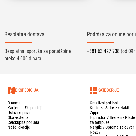
Besplatna dostava
Podrška za online poru
Besplatna isporuka za porudžbine
+381 63 427 738
(od 09h
preko 4.000 dinara.
EKSPEDICIJA
KATEGORIJE
O nama
Kreativni pokloni
Karijera u Ekspediciji
Kutije za Satove / Nakit
Uslovi kupovine
Zippo
Obaveštenja
Hjumidori / Breneri / Piksle
Celokupna ponuda
za tompuse
Naše lokacije
Nargile / Oprema za duvan
Nozevi