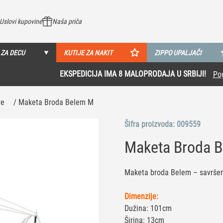
Uslovi kupovine
Naša priča
 ZA DECU
KUTIJE ZA NAKIT
ZIPPO UPALJAČI
EKSPEDICIJA IMA 8 MALOPRODAJA U SRBIJI!
Pogledaj više
re
/ Maketa Broda Belem M
Šifra proizvoda:
009559
Maketa Broda 
Maketa broda Belem – savršen d
Dimenzije:
Dužina: 101cm
Širina: 13cm