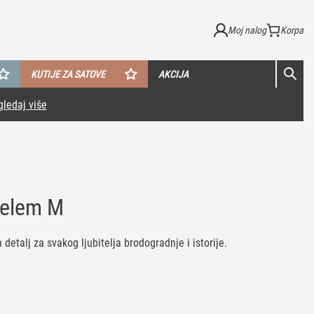
Moj nalog
KUTIJE ZA SATOVE
AKCIJA
Belem M
etalj za svakog ljubitelja brodogradnje i istorije.