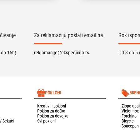
čivanje
Za reklamaciju poslati email na
Rok ispor
 do 15h)
reklamacije@ekspedicija.rs
Od 3 do 5 
POKLONI
BREN
Kreativni pokloni
Zippo upal
Poklon za dečka
Victorinox
Poklon za devojku
Forchino
 / Sekači
Svi pokloni
Bicycle
Spacepen