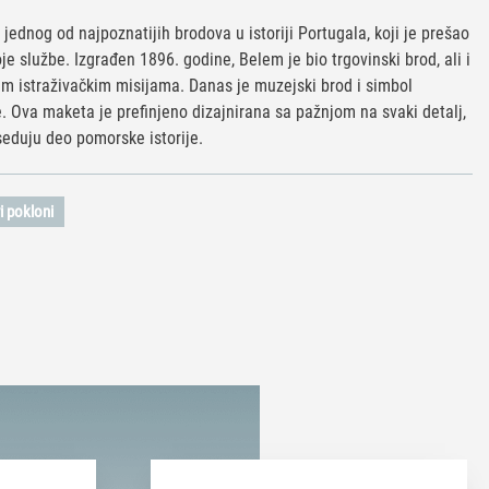
jednog od najpoznatijih brodova u istoriji Portugala, koji je prešao
e službe. Izgrađen 1896. godine, Belem je bio trgovinski brod, ali i
im istraživačkim misijama. Danas je muzejski brod i simbol
. Ova maketa je prefinjeno dizajnirana sa pažnjom na svaki detalj,
seduju deo pomorske istorije.
i pokloni