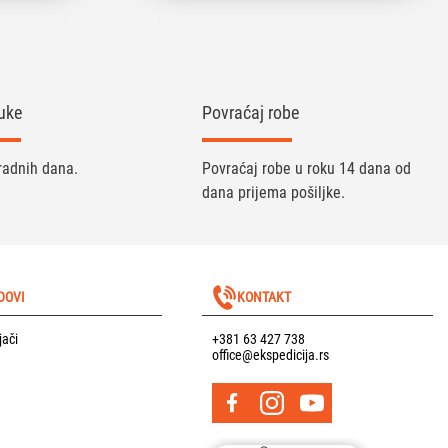
uke
Povraćaj robe
radnih dana.
Povraćaj robe u roku 14 dana od
dana prijema pošiljke.
DOVI
KONTAKT
jači
+381 63 427 738
office@ekspedicija.rs