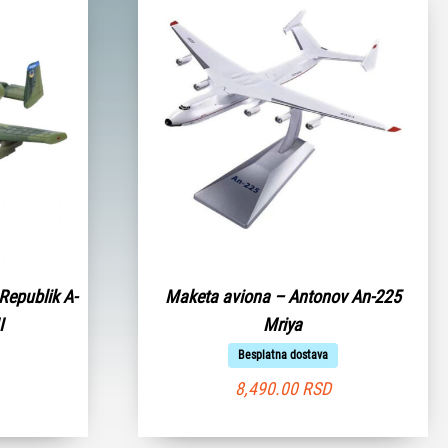
Republik A-
Maketa aviona – Antonov An-225
I
Mriya
Besplatna dostava
8,490.00
RSD