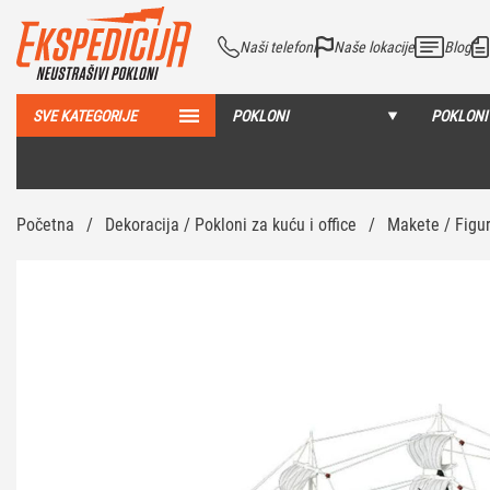
Naši telefoni
Naše lokacije
Blog
SVE KATEGORIJE
POKLONI
POKLONI
Početna
/
Dekoracija / Pokloni za kuću i office
/
Makete / Figu