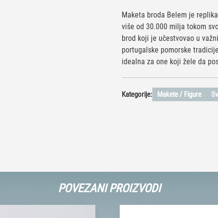
Maketa broda Belem je replika 
više od 30.000 milja tokom svoj
brod koji je učestvovao u važn
portugalske pomorske tradicije
idealna za one koji žele da po
Kategorije:
Makete / Figure
Sv
POVEZANI PROIZVODI