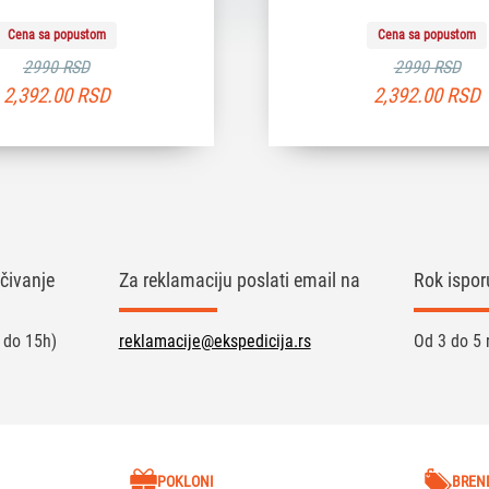
Cena sa popustom
Cena sa popustom
2990 RSD
2990 RSD
2,392.00
RSD
2,392.00
RSD
čivanje
Za reklamaciju poslati email na
Rok ispor
 do 15h)
reklamacije@ekspedicija.rs
Od 3 do 5 
POKLONI
BREN