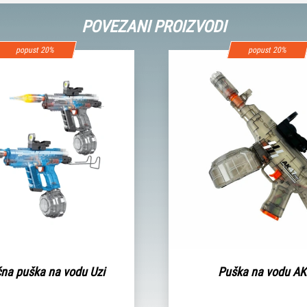
POVEZANI PROIZVODI
popust 20%
popust 20%
ična puška na vodu Uzi
Puška na vodu A