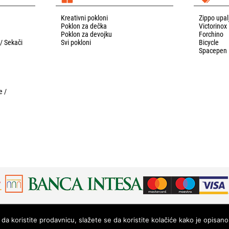
Kreativni pokloni
Zippo upal
Poklon za dečka
Victorinox
Poklon za devojku
Forchino
 / Sekači
Svi pokloni
Bicycle
Spacepen
e /
da koristite prodavnicu, slažete se da koristite kolačiće kako je opisano