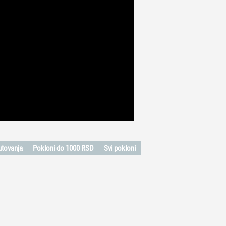
putovanja
Pokloni do 1000 RSD
Svi pokloni