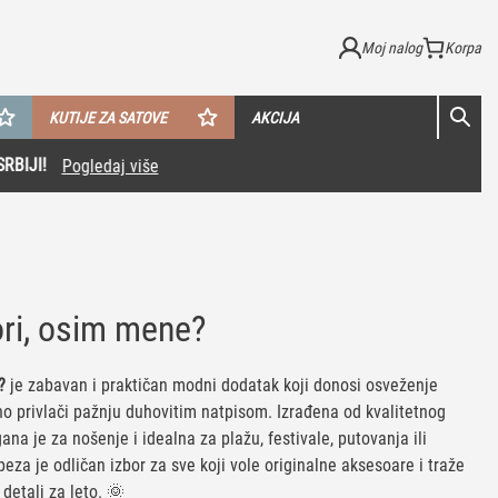
Moj nalog
KUTIJE ZA SATOVE
AKCIJA
ori, osim mene?
e?
je zabavan i praktičan modni dodatak koji donosi osveženje
o privlači pažnju duhovitim natpisom. Izrađena od kvalitetnog
na je za nošenje i idealna za plažu, festivale, putovanja ili
za je odličan izbor za sve koji vole originalne aksesoare i traže
 detalj za leto. 🌞