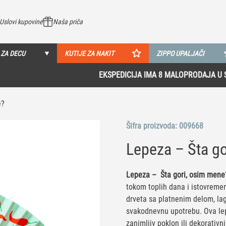
Uslovi kupovine
Naša priča
 ZA DECU
KUTIJE ZA NAKIT
ZIPPO UPALJAČI
EKSPEDICIJA IMA 8 MALOPRODAJA U SRBIJI!
Pogledaj više
e?
Šifra proizvoda:
009668
Lepeza – Šta g
Lepeza – Šta gori, osim men
tokom toplih dana i istovremen
drveta sa platnenim delom, laga
svakodnevnu upotrebu. Ova lepe
zanimljiv poklon ili dekorativni