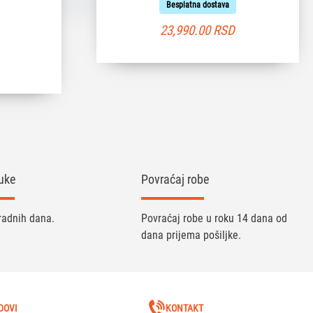
Besplatna dostava
23,990.00
RSD
uke
Povraćaj robe
radnih dana.
Povraćaj robe u roku 14 dana od
dana prijema pošiljke.
DOVI
KONTAKT