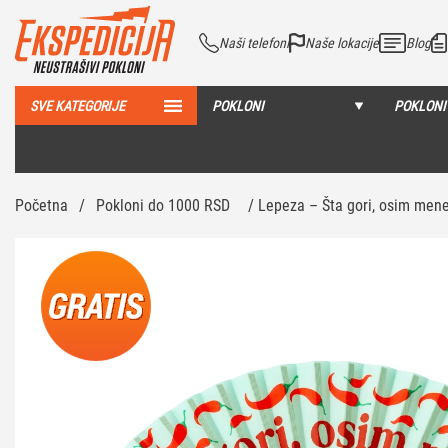
Naši telefoni
Naše lokacije
Blog
SVE KATEGORIJE
POKLONI
POKLONI
Početna
/
Pokloni do 1000 RSD
/ Lepeza – Šta gori, osim men