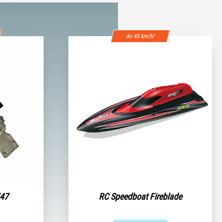
do 40 km/h!
K47
RC Speedboat Fireblade