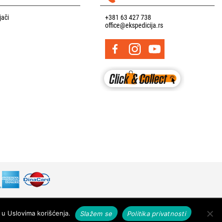
jači
+381 63 427 738
office@ekspedicija.rs
Designed & developed by
 u Uslovima korišćenja.
Slažem se
Politika privatnosti