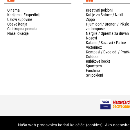
O nama
Kreativni pokloni
Karijera u Ekspediciji
Kutije za Satove / Nakit
Uslovi kupovine
Zippo
Obaveštenja
Hjumidori / Breneri / Piksle
Celokupna ponuda
za tompuse
Naše lokacije
Nargile / Oprema za duvan
Nozevi
Katane / Suzavci / Palice
Victorinox
Kompasi / Dvogledi / Praćk
Outdoor
Rubikove kocke
Spacepen
Forchino
Svi pokloni
© 2026 Ekspedicija - Sva prava zadržana.
Naša web prodavnica koristi kolačiće (cookies). Ako nastavite 