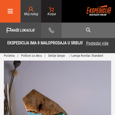
Moj nalog
NAŠE LOKACIJE
EKSPEDICIJA IMA 8 MALOPRODAJA U SRBIJI!
Pogledaj više
…
Početna
/
Pokloni za decu
/
Dečije lampe
/ Lampa Ronilac Standard