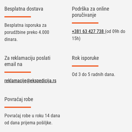
Besplatna dostava
Podrška za online
poručivanje
Besplatna isporuka za
+381 63 427 738
(od 09h do
porudžbine preko 4.000
15h)
dinara.
Za reklamaciju poslati
Rok isporuke
email na
Od 3 do 5 radnih dana.
reklamacije@ekspedicija.rs
Povraćaj robe
Povraćaj robe u roku 14 dana
od dana prijema pošiljke.