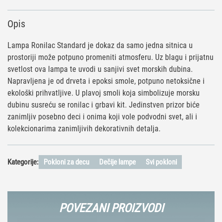
Opis
Lampa Ronilac Standard je dokaz da samo jedna sitnica u
prostoriji može potpuno promeniti atmosferu. Uz blagu i prijatnu
svetlost ova lampa te uvodi u sanjivi svet morskih dubina.
Napravljena je od drveta i epoksi smole, potpuno netoksične i
ekološki prihvatljive. U plavoj smoli koja simbolizuje morsku
dubinu susreću se ronilac i grbavi kit. Jedinstven prizor biće
zanimljiv posebno deci i onima koji vole podvodni svet, ali i
kolekcionarima zanimljivih dekorativnih detalja.
Kategorije:
Pokloni za decu
Dečije lampe
Svi pokloni
POVEZANI PROIZVODI