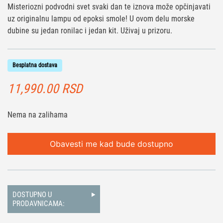
Misteriozni podvodni svet svaki dan te iznova može opčinjavati
uz originalnu lampu od epoksi smole! U ovom delu morske
dubine su jedan ronilac i jedan kit. Uživaj u prizoru.
Besplatna dostava
11,990.00
RSD
Nema na zalihama
Obavesti me kad bude dostupno
DOSTUPNO U
PRODAVNICAMA: