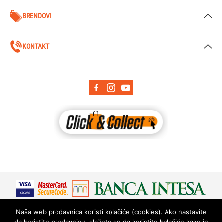
BRENDOVI
KONTAKT
Naša web prodavnica koristi kolačiće (cookies). Ako nastavite
da koristite prodavnicu, slažete se da koristite kolačiće kako je