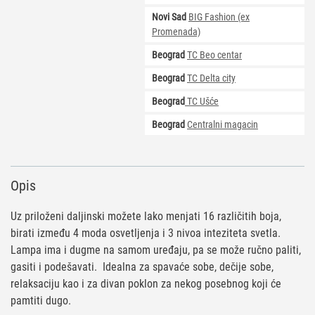
Novi Sad
BIG Fashion (ex
Promenada)
Beograd
TC Beo centar
Beograd
TC Delta city
Beograd
TC Ušće
Beograd
Centralni magacin
Opis
Uz priloženi daljinski možete lako menjati 16 različitih boja,
birati između 4 moda osvetljenja i 3 nivoa inteziteta svetla.
Lampa ima i dugme na samom uređaju, pa se može ručno paliti,
gasiti i podešavati.
Idealna za spavaće sobe, dečije sobe,
relaksaciju kao i za divan poklon za nekog posebnog koji će
pamtiti dugo.