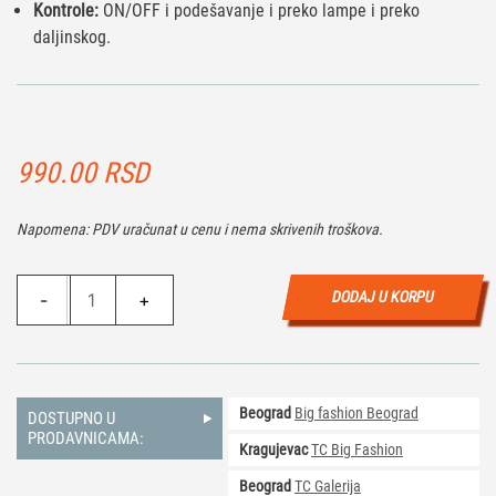
Kontrole:
ON/OFF i podešavanje i preko lampe i preko
daljinskog.
990.00
RSD
Napomena: PDV uračunat u cenu i nema skrivenih troškova.
Lampa
DODAJ U KORPU
-
+
Projektor
-
Ocean
Wave
Beograd
Big fashion Beograd
količina
DOSTUPNO U
PRODAVNICAMA:
Kragujevac
TC Big Fashion
Beograd
TC Galerija