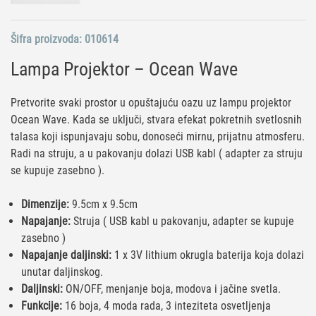
Šifra proizvoda:
010614
Lampa Projektor – Ocean Wave
Pretvorite svaki prostor u opuštajuću oazu uz lampu projektor
Ocean Wave. Kada se uključi, stvara efekat pokretnih svetlosnih
talasa koji ispunjavaju sobu, donoseći mirnu, prijatnu atmosferu.
Radi na struju, a u pakovanju dolazi USB kabl ( adapter za struju
se kupuje zasebno ).
Dimenzije:
9.5cm x 9.5cm
Napajanje:
Struja ( USB kabl u pakovanju, adapter se kupuje
zasebno )
Napajanje daljinski:
1 x 3V lithium okrugla baterija koja dolazi
unutar daljinskog.
Daljinski:
ON/OFF, menjanje boja, modova i jačine svetla.
Funkcije:
16 boja, 4 moda rada, 3 inteziteta osvetljenja