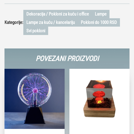
Dekoracija / Pokloni za kuću i office
Lampe
Kategorije:
Lampe za kuću / kancelariju
Pokloni do 1000 RSD
Svi pokloni
POVEZANI PROIZVODI