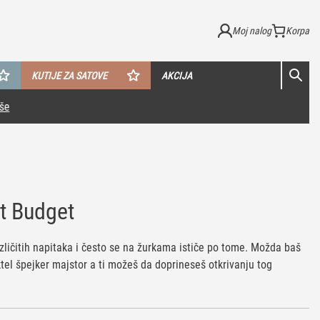
Moj nalog
KUTIJE ZA SATOVE
AKCIJA
et Budget
različitih napitaka i često se na žurkama ističe po tome. Možda baš
ktel špejker majstor a ti možeš da doprineseš otkrivanju tog