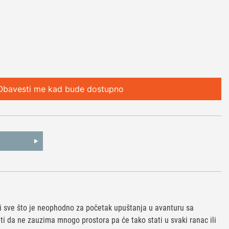
Obavesti me kad bude dostupno
ži sve što je neophodno za početak upuštanja u avanturu sa
i da ne zauzima mnogo prostora pa će tako stati u svaki ranac ili