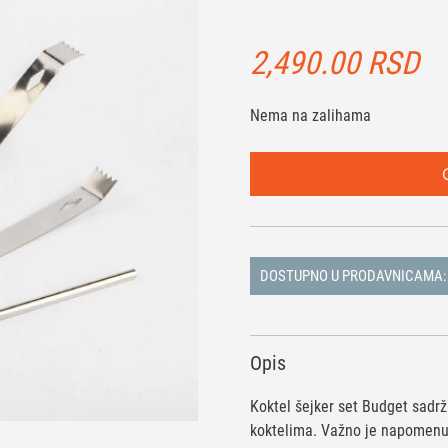
2,490.00
RSD
Nema na zalihama
DOSTUPNO U PRODAVNICAMA:
Opis
Koktel šejker set Budget sadr
koktelima. Važno je napomenut