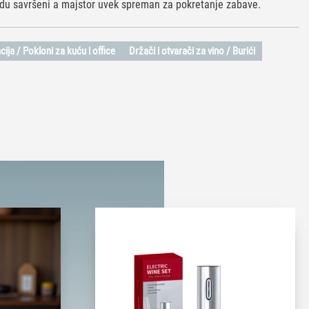
budu savršeni a majstor uvek spreman za pokretanje zabave.
ija / Pokloni za kuću i office
Držači i otvarači za vino / Burići