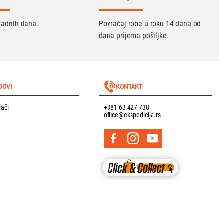
radnih dana.
Povraćaj robe u roku 14 dana od
dana prijema pošiljke.
DOVI
KONTAKT
jači
+381 63 427 738
office@ekspedicija.rs