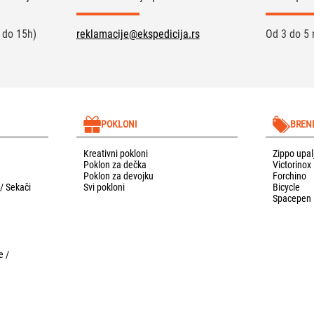
 do 15h)
reklamacije@ekspedicija.rs
Od 3 do 5 
POKLONI
BREN
Kreativni pokloni
Zippo upal
Poklon za dečka
Victorinox
Poklon za devojku
Forchino
 / Sekači
Svi pokloni
Bicycle
Spacepen
e /