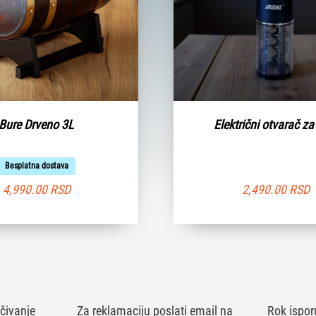
Bure Drveno 3L
Električni otvarač za
Besplatna dostava
4,990.00
RSD
2,490.00
RSD
čivanje
Za reklamaciju poslati email na
Rok ispor