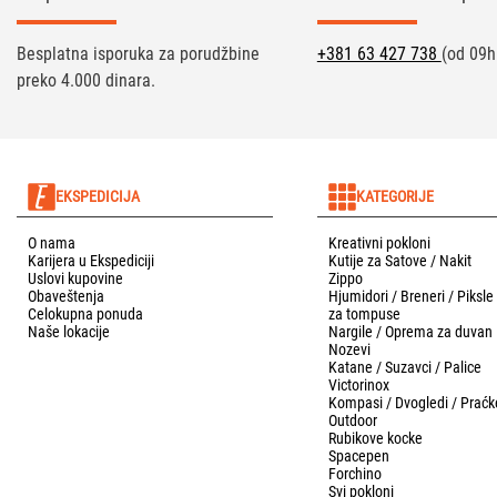
Besplatna isporuka za porudžbine
+381 63 427 738
(od 09h
preko 4.000 dinara.
EKSPEDICIJA
KATEGORIJE
O nama
Kreativni pokloni
Karijera u Ekspediciji
Kutije za Satove / Nakit
Uslovi kupovine
Zippo
Obaveštenja
Hjumidori / Breneri / Piksle
Celokupna ponuda
za tompuse
Naše lokacije
Nargile / Oprema za duvan
Nozevi
Katane / Suzavci / Palice
Victorinox
Kompasi / Dvogledi / Praćk
Outdoor
Rubikove kocke
Spacepen
Forchino
Svi pokloni