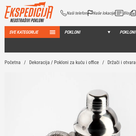
Naši telefoni
Naše lokacije
Blog
SVE KATEGORIJE
POKLONI
POKLONI
Početna
/
Dekoracija / Pokloni za kuću i office
/
Držači i otvara