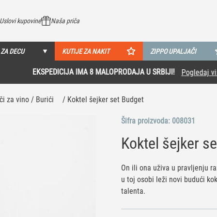
Uslovi kupovine
Naša priča
 ZA DECU
KUTIJE ZA NAKIT
ZIPPO UPALJAČI
EKSPEDICIJA IMA 8 MALOPRODAJA U SRBIJI!
Pogledaj više
či za vino / Burići
/ Koktel šejker set Budget
Šifra proizvoda:
008031
Koktel šejker s
On ili ona uživa u pravljenju 
u toj osobi leži novi budući ko
talenta.