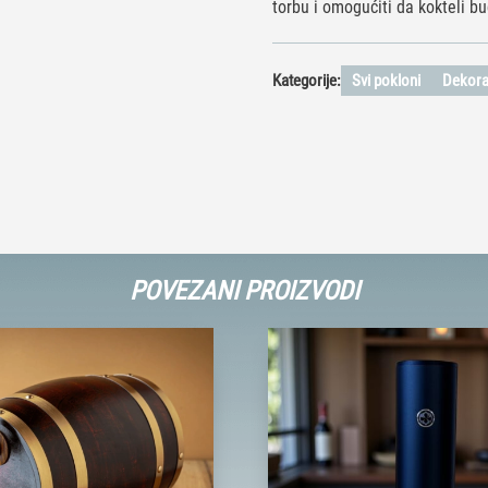
torbu i omogućiti da kokteli 
Kategorije:
Svi pokloni
Dekorac
POVEZANI PROIZVODI