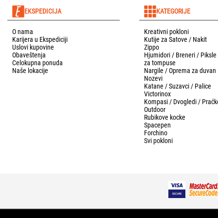
EKSPEDICIJA
KATEGORIJE
O nama
Kreativni pokloni
Karijera u Ekspediciji
Kutije za Satove / Nakit
Uslovi kupovine
Zippo
Obaveštenja
Hjumidori / Breneri / Piksle
Celokupna ponuda
za tompuse
Naše lokacije
Nargile / Oprema za duvan
Nozevi
Katane / Suzavci / Palice
Victorinox
Kompasi / Dvogledi / Praćk
Outdoor
Rubikove kocke
Spacepen
Forchino
Svi pokloni