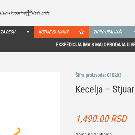
Uslovi kupovine
Naša priča
 ZA DECU
KUTIJE ZA NAKIT
ZIPPO UPALJAČI
EKSPEDICIJA IMA 8 MALOPRODAJA U SRBIJI!
Pogledaj više
Šifra proizvoda:
010263
Kecelja – Stjua
1,490.00
RSD
Nema na zalihama