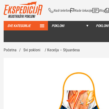
Naši telefoni
Naše lokacije
Blog
SVE KATEGORIJE
POKLONI
POKLONI
Početna
/
Svi pokloni
/ Kecelja – Stjuardesa