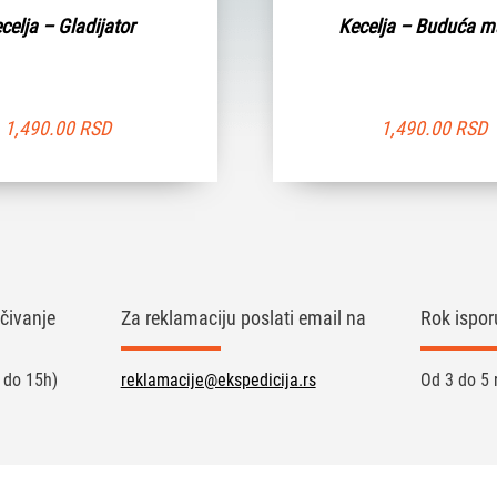
celja – Gladijator
Kecelja – Buduća 
1,490.00
RSD
1,490.00
RSD
čivanje
Za reklamaciju poslati email na
Rok ispor
 do 15h)
reklamacije@ekspedicija.rs
Od 3 do 5 