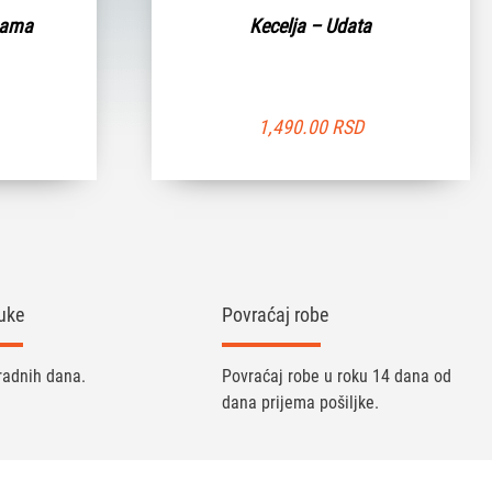
mama
Kecelja – Udata
1,490.00
RSD
uke
Povraćaj robe
radnih dana.
Povraćaj robe u roku 14 dana od
dana prijema pošiljke.