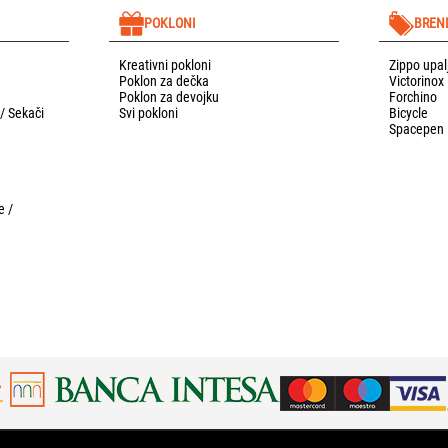
POKLONI
BREN
Kreativni pokloni
Zippo upal
Poklon za dečka
Victorinox
Poklon za devojku
Forchino
 / Sekači
Svi pokloni
Bicycle
Spacepen
e /