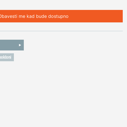
Obavesti me kad bude dostupno
pokloni