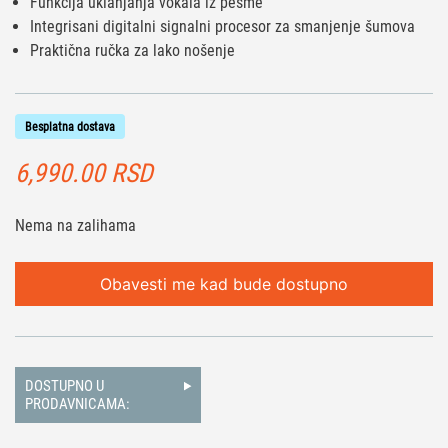
Funkcija uklanjanja vokala iz pesme
Integrisani digitalni signalni procesor za smanjenje šumova
Praktična ručka za lako nošenje
Besplatna dostava
6,990.00
RSD
Nema na zalihama
Obavesti me kad bude dostupno
DOSTUPNO U
PRODAVNICAMA: