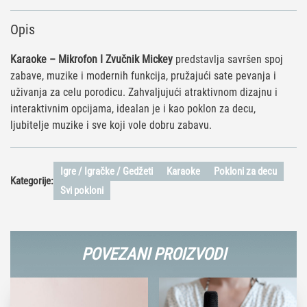
Opis
Karaoke – Mikrofon I Zvučnik Mickey
predstavlja savršen spoj
zabave, muzike i modernih funkcija, pružajući sate pevanja i
uživanja za celu porodicu. Zahvaljujući atraktivnom dizajnu i
interaktivnim opcijama, idealan je i kao poklon za decu,
ljubitelje muzike i sve koji vole dobru zabavu.
Igre / Igračke / Gedžeti
Karaoke
Pokloni za decu
Kategorije:
Svi pokloni
POVEZANI PROIZVODI