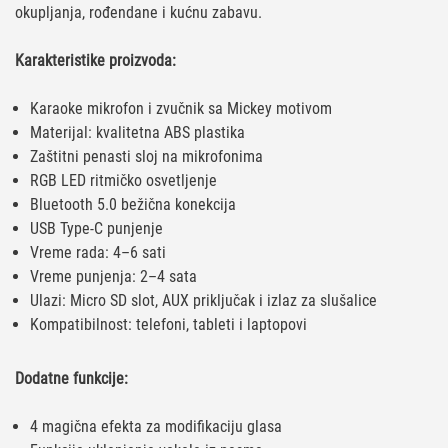
okupljanja, rođendane i kućnu zabavu.
Karakteristike proizvoda:
Karaoke mikrofon i zvučnik sa Mickey motivom
Materijal: kvalitetna ABS plastika
Zaštitni penasti sloj na mikrofonima
RGB LED ritmičko osvetljenje
Bluetooth 5.0 bežična konekcija
USB Type-C punjenje
Vreme rada: 4–6 sati
Vreme punjenja: 2–4 sata
Ulazi: Micro SD slot, AUX priključak i izlaz za slušalice
Kompatibilnost: telefoni, tableti i laptopovi
Dodatne funkcije:
4 magična efekta za modifikaciju glasa