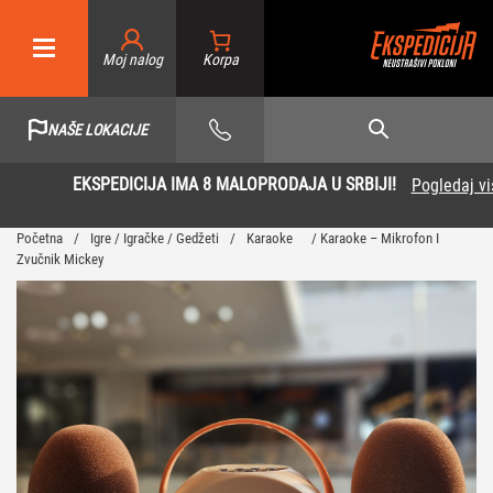
Moj nalog
NAŠE LOKACIJE
EKSPEDICIJA IMA 8 MALOPRODAJA U SRBIJI!
Pogledaj više
Početna
/
Igre / Igračke / Gedžeti
/
Karaoke
/ Karaoke – Mikrofon I
Zvučnik Mickey