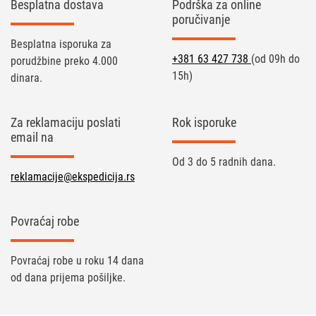
Besplatna dostava
Podrška za online
poručivanje
Besplatna isporuka za
+381 63 427 738
(od 09h do
porudžbine preko 4.000
15h)
dinara.
Za reklamaciju poslati
Rok isporuke
email na
Od 3 do 5 radnih dana.
reklamacije@ekspedicija.rs
Povraćaj robe
Povraćaj robe u roku 14 dana
od dana prijema pošiljke.