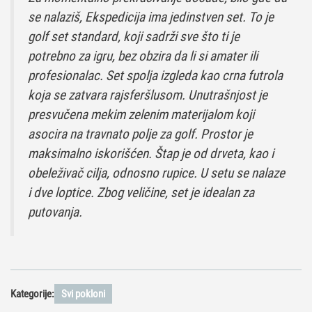
se nalaziš, Ekspedicija ima jedinstven set. To je
golf set standard, koji sadrži sve što ti je
potrebno za igru, bez obzira da li si amater ili
profesionalac. Set spolja izgleda kao crna futrola
koja se zatvara rajsferšlusom. Unutrašnjost je
presvučena mekim zelenim materijalom koji
asocira na travnato polje za golf. Prostor je
maksimalno iskorišćen. Štap je od drveta, kao i
obeleživač cilja, odnosno rupice. U setu se nalaze
i dve loptice. Zbog veličine, set je idealan za
putovanja.
Kategorije:
Svi pokloni