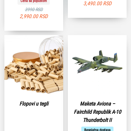
Cena sa popustom
3,490.00
RSD
3990 RSD
2,990.00
RSD
Flopovi u tegli
Maketa Aviona –
Fairchild Republik A-10
Thunderbolt II
Besplatna dostava