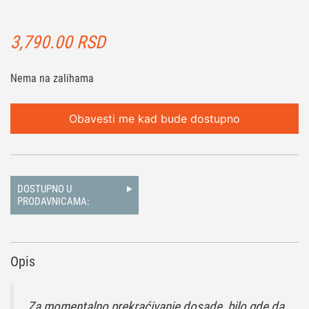
3,790.00
RSD
Nema na zalihama
Obavesti me kad bude dostupno
DOSTUPNO U
PRODAVNICAMA:
Opis
Za momentalno prekraćivanje dosade, bilo gde da