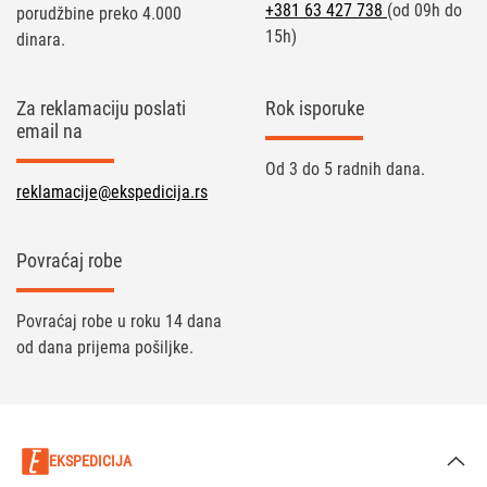
+381 63 427 738
(od 09h do
porudžbine preko 4.000
15h)
dinara.
Za reklamaciju poslati
Rok isporuke
email na
Od 3 do 5 radnih dana.
reklamacije@ekspedicija.rs
Povraćaj robe
Povraćaj robe u roku 14 dana
od dana prijema pošiljke.
EKSPEDICIJA