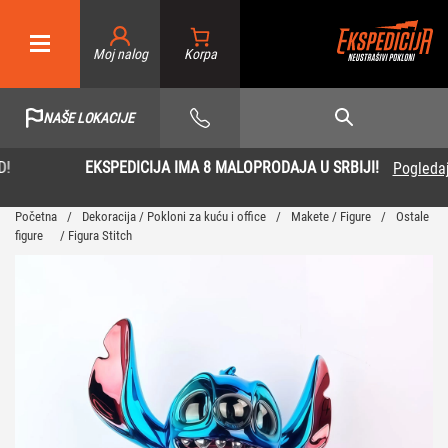
Moj nalog
NAŠE LOKACIJE
EKSPEDICIJA IMA 8 MALOPRODAJA U SRBIJI!
Pogledaj više
Početna
/
Dekoracija / Pokloni za kuću i office
/
Makete / Figure
/
Ostale
figure
/ Figura Stitch