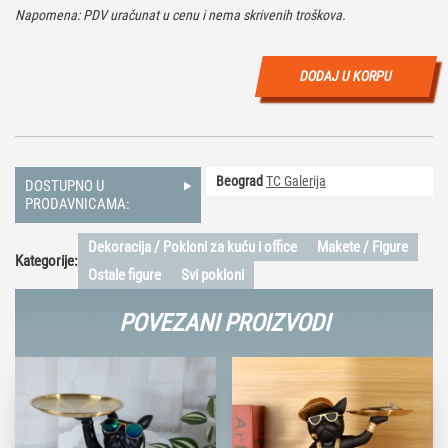
Napomena: PDV uračunat u cenu i nema skrivenih troškova.
DODAJ U KORPU
Beograd
TC Galerija
DOSTUPNO U
PRODAVNICAMA:
Dekoracija / Pokloni za kuću i office
Makete / Figure
Kategorije:
Ostale figure
Svi pokloni
POVEZANI PROIZVODI