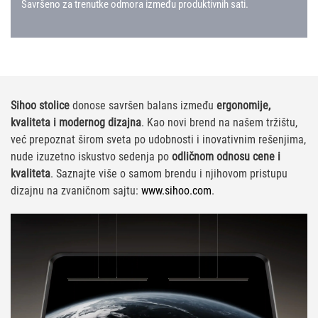
Savršeno za trenutke odmora između produktivnih sati.
Sihoo stolice
donose savršen balans između
ergonomije,
kvaliteta i modernog dizajna
. Kao novi brend na našem tržištu,
već prepoznat širom sveta po udobnosti i inovativnim rešenjima,
nude izuzetno iskustvo sedenja po
odličnom odnosu cene i
kvaliteta
. Saznajte više o samom brendu i njihovom pristupu
dizajnu na zvaničnom sajtu:
www.sihoo.com
.