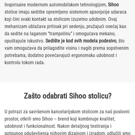
Inspirisane modernom automobilskom tehnologijom,
Sihoo
stolice imaju sedište opremljeno sistemom apsorpcije udaraca
koji čini svaki kontakt sa stolicom izuzetno udobnim. Ovaj
mehanizam ublažava pritisak pri sedenju, pružajući osećaj kao
da sedite na laganom “trampolinu” i omogućava mekano,
opuštajuće iskustvo.
Sedište je kod svih modela podesivo
, što
vam omogućava da prilagodite visinu i nagib prema sopstvenim
potrebama, dodatno povećavajući ergonomsku udobnost i
kontrolu tokom rada.
Zašto odabrati Sihoo stolicu?
U potrazi za savršenom kancelarijskom stolicom za naš poslovni
prostor, otkrili smo Sihoo – brend koji kombinuje kvalitet,
udobnost i funkcionalnost. Nakon detaljnog testiranja i
potpunog oduševljenja njihovim dizajnom i izradom, odlučili smo