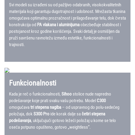
Svi modeli su izrađeni su od pažljivo odabranih, visokokvalitetnih
materijala koji garantuju dugotrajnost i udobnost. Mrežasta tkanina
omogućava optimalnu prozračnost i prilagođavanje telu, dok čvrsta
konstrukcija od
PA vlakana i aluminijuma
obezbeđuje stabilnost i
postojanost kroz godine korišćenja. Svaki detalj je osmišljen da
pruži savršenu ravnotežu između estetike, funkcionalnosti i
trajnosti.
Funkcionalnosti
Kada je reč o funkcionalnosti,
Sihoo
stolice nude napredno
podešavanje koje prati svaku vašu potrebu. Model
C300
omogućava
tri stepena nagiba
– od uspravnog do polu-sedećeg
položaja, dok
S300 Pro
ide korak dalje sa
četiri stepena
podešavanja
, uključujući gotovo ležeći položaj u kome se telo
oseća potpuno opušteno, gotovo „weightless“.