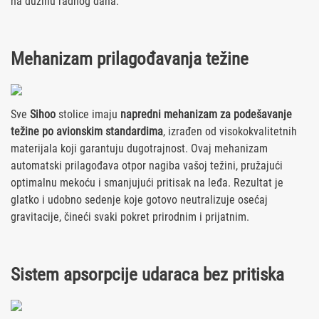
na dužinu radnog dana.
Mehanizam
prilagođavanja težine
Sve
Sihoo
stolice imaju
napredni mehanizam za podešavanje
težine po avionskim standardima
, izrađen od visokokvalitetnih
materijala koji garantuju dugotrajnost. Ovaj mehanizam
automatski prilagođava otpor nagiba vašoj težini, pružajući
optimalnu mekoću i smanjujući pritisak na leđa. Rezultat je
glatko i udobno sedenje koje gotovo neutralizuje osećaj
gravitacije, čineći svaki pokret prirodnim i prijatnim.
Sistem apsorpcije
udaraca bez pritiska