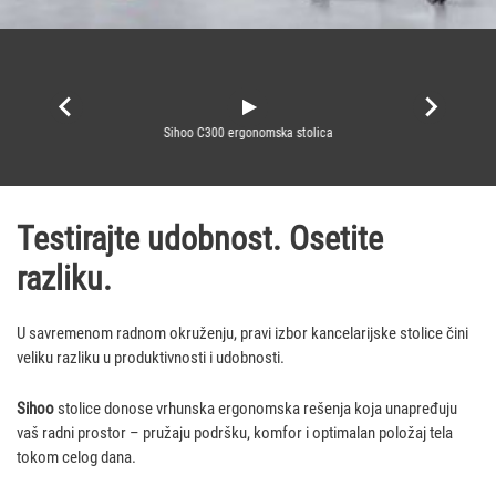
Sihoo C300 ergonomska stolica
Testirajte udobnost. Osetite
razliku.
U savremenom radnom okruženju, pravi izbor kancelarijske stolice čini
veliku razliku u produktivnosti i udobnosti.
Sihoo
stolice donose vrhunska ergonomska rešenja koja unapređuju
vaš radni prostor – pružaju podršku, komfor i optimalan položaj tela
tokom celog dana.