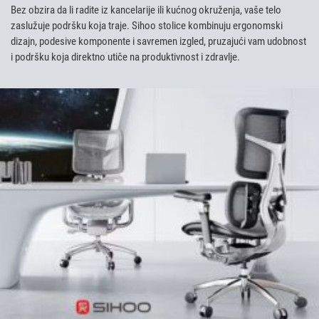
Bez obzira da li radite iz kancelarije ili kućnog okruženja, vaše telo
zaslužuje podršku koja traje. Sihoo stolice kombinuju ergonomski
dizajn, podesive komponente i savremen izgled, pruzajući vam udobnost
i podršku koja direktno utiče na produktivnost i zdravlje.