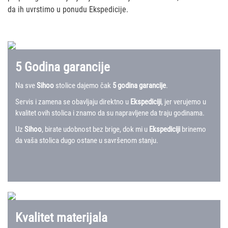
da ih uvrstimo u ponudu Ekspedicije.
5 Godina garancije
Na sve
Sihoo
stolice dajemo čak
5 godina garancije
.
Servis i zamena se obavljaju direktno u
Ekspediciji
, jer verujemo u
kvalitet ovih stolica i znamo da su napravljene da traju godinama.
Uz
Sihoo
, birate udobnost bez brige, dok mi u
Ekspediciji
brinemo
da vaša stolica dugo ostane u savršenom stanju.
Kvalitet materijala