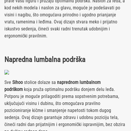
prate vašu figuru i pružaju optimalnu podršku. Naslon za leđa, a
kod nekih modela i naslon za glavu, moguće je podešavati po
visini i nagibu, što omogućava prirodno i ugodno prianjanje
vratu, ramenima i leđima. Ovaj dizajn stvara meko i prijatno
iskustvo sedenja, čineći svaki radni trenutak udobnijim i
ergonomički pravilnim.
Napredna lumbalna
podrška
Sve
Sihoo
stolice dolaze sa
naprednom lumbalnom
podrškom
koja pruža optimalnu podršku donjem delu leđa.
Potporu je moguće prilagoditi prema sopstvenim potrebama,
uključujući visinu i dubinu, što omogućava pravilno
pozicioniranje kičme i smanjenje napetosti tokom dugog
sedenja. Ovaj dizajn garantuje zdravu i udobnu poziciju tela,
čineći radni dan prijatnijim i ergonomički ispravnijim, bez obzira