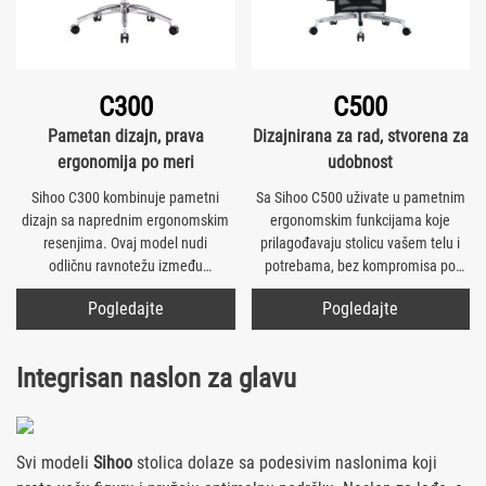
C300
C500
Pametan dizajn, prava
Dizajnirana za rad, stvorena za
ergonomija po meri
udobnost
Sihoo C300 kombinuje pametni
Sa Sihoo C500 uživate u pametnim
dizajn sa naprednim ergonomskim
ergonomskim funkcijama koje
resenjima. Ovaj model nudi
prilagođavaju stolicu vašem telu i
odličnu ravnotežu između
potrebama, bez kompromisa po
funkcionalnosti i cene.
pitanju stila.
Pogledajte
Pogledajte
Integrisan
naslon za glavu
Svi modeli
Sihoo
stolica dolaze sa podesivim naslonima koji